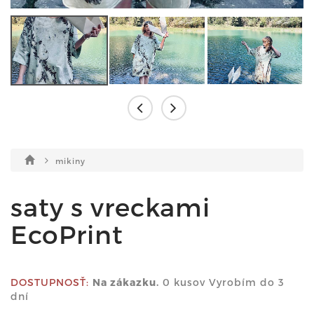
mikiny
saty s vreckami
EcoPrint
DOSTUPNOSŤ:
Na zákazku.
0 kusov Vyrobím do 3
dní